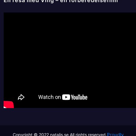
En resa med Ving – en förberedelsefilm
Proudly