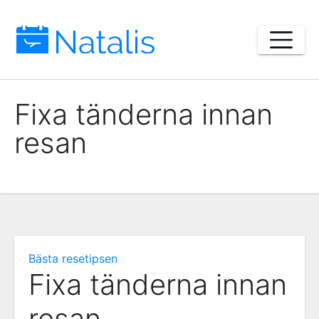
Skip
to
content
Fixa tänderna innan
resan
Bästa resetipsen
Fixa tänderna innan
resan