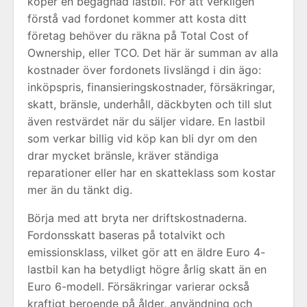
köper en begagnad lastbil. För att verkligen
förstå vad fordonet kommer att kosta ditt
företag behöver du räkna på Total Cost of
Ownership, eller TCO. Det här är summan av alla
kostnader över fordonets livslängd i din ägo:
inköpspris, finansieringskostnader, försäkringar,
skatt, bränsle, underhåll, däckbyten och till slut
även restvärdet när du säljer vidare. En lastbil
som verkar billig vid köp kan bli dyr om den
drar mycket bränsle, kräver ständiga
reparationer eller har en skatteklass som kostar
mer än du tänkt dig.
Börja med att bryta ner driftskostnaderna.
Fordonsskatt baseras på totalvikt och
emissionsklass, vilket gör att en äldre Euro 4-
lastbil kan ha betydligt högre årlig skatt än en
Euro 6-modell. Försäkringar varierar också
kraftigt beroende på ålder, användning och