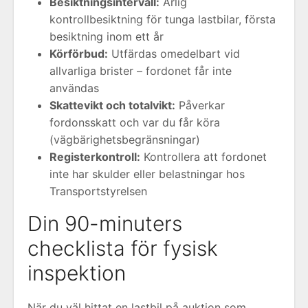
Besiktningsintervall:
Årlig
kontrollbesiktning för tunga lastbilar, första
besiktning inom ett år
Körförbud:
Utfärdas omedelbart vid
allvarliga brister – fordonet får inte
användas
Skattevikt och totalvikt:
Påverkar
fordonsskatt och var du får köra
(vägbärighetsbegränsningar)
Registerkontroll:
Kontrollera att fordonet
inte har skulder eller belastningar hos
Transportstyrelsen
Din 90-minuters
checklista för fysisk
inspektion
När du väl hittat en lastbil på auktion som