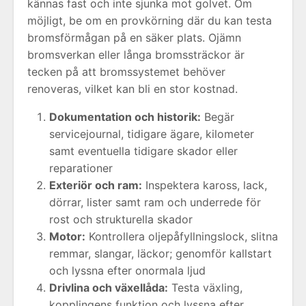
kännas fast och inte sjunka mot golvet. Om
möjligt, be om en provkörning där du kan testa
bromsförmågan på en säker plats. Ojämn
bromsverkan eller långa bromssträckor är
tecken på att bromssystemet behöver
renoveras, vilket kan bli en stor kostnad.
Dokumentation och historik:
Begär
servicejournal, tidigare ägare, kilometer
samt eventuella tidigare skador eller
reparationer
Exteriör och ram:
Inspektera kaross, lack,
dörrar, lister samt ram och underrede för
rost och strukturella skador
Motor:
Kontrollera oljepåfyllningslock, slitna
remmar, slangar, läckor; genomför kallstart
och lyssna efter onormala ljud
Drivlina och växellåda:
Testa växling,
kopplingens funktion och lyssna efter