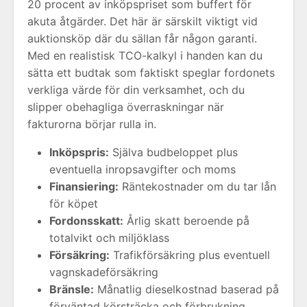
20 procent av inköpspriset som buffert för
akuta åtgärder. Det här är särskilt viktigt vid
auktionsköp där du sällan får någon garanti.
Med en realistisk TCO-kalkyl i handen kan du
sätta ett budtak som faktiskt speglar fordonets
verkliga värde för din verksamhet, och du
slipper obehagliga överraskningar när
fakturorna börjar rulla in.
Inköpspris:
Själva budbeloppet plus
eventuella inropsavgifter och moms
Finansiering:
Räntekostnader om du tar lån
för köpet
Fordonsskatt:
Årlig skatt beroende på
totalvikt och miljöklass
Försäkring:
Trafikförsäkring plus eventuell
vagnskadeförsäkring
Bränsle:
Månatlig dieselkostnad baserad på
förväntad körsträcka och förbrukning