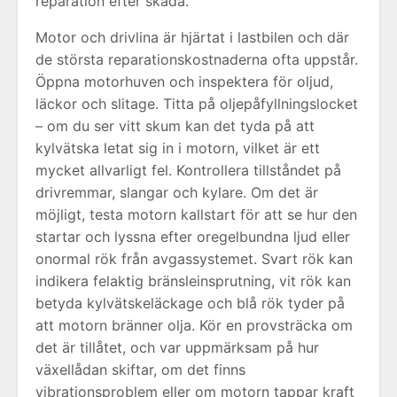
reparation efter skada.
Motor och drivlina är hjärtat i lastbilen och där
de största reparationskostnaderna ofta uppstår.
Öppna motorhuven och inspektera för oljud,
läckor och slitage. Titta på oljepåfyllningslocket
– om du ser vitt skum kan det tyda på att
kylvätska letat sig in i motorn, vilket är ett
mycket allvarligt fel. Kontrollera tillståndet på
drivremmar, slangar och kylare. Om det är
möjligt, testa motorn kallstart för att se hur den
startar och lyssna efter oregelbundna ljud eller
onormal rök från avgassystemet. Svart rök kan
indikera felaktig bränsleinsprutning, vit rök kan
betyda kylvätskeläckage och blå rök tyder på
att motorn bränner olja. Kör en provsträcka om
det är tillåtet, och var uppmärksam på hur
växellådan skiftar, om det finns
vibrationsproblem eller om motorn tappar kraft