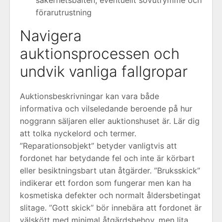
säkerhetsbälten, eventuellt sovutrymme och
förarutrustning
Navigera
auktionsprocessen och
undvik vanliga fallgropar
Auktionsbeskrivningar kan vara både
informativa och vilseledande beroende på hur
noggrann säljaren eller auktionshuset är. Lär dig
att tolka nyckelord och termer.
”Reparationsobjekt” betyder vanligtvis att
fordonet har betydande fel och inte är körbart
eller besiktningsbart utan åtgärder. ”Bruksskick”
indikerar ett fordon som fungerar men kan ha
kosmetiska defekter och normalt åldersbetingat
slitage. ”Gott skick” bör innebära att fordonet är
välskött med minimal åtgärdsbehov, men lita