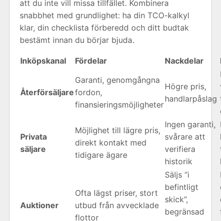
att du inte vill missa tillfället. Kombinera
snabbhet med grundlighet: ha din TCO-kalkyl
klar, din checklista förberedd och ditt budtak
bestämt innan du börjar bjuda.
Inköpskanal
Fördelar
Nackdelar
Garanti, genomgångna
Högre pris,
Återförsäljare
fordon,
handlarpåslag
finansieringsmöjligheter
Ingen garanti,
Möjlighet till lägre pris,
Privata
svårare att
direkt kontakt med
säljare
verifiera
tidigare ägare
historik
Säljs ”i
befintligt
Ofta lägst priser, stort
skick”,
Auktioner
utbud från avvecklade
begränsad
flottor