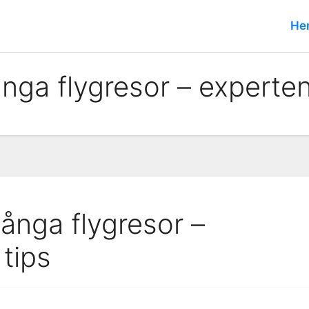
He
ånga flygresor – experten
långa flygresor –
tips