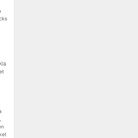
a
cks
Klä
et
a
,
en
ket