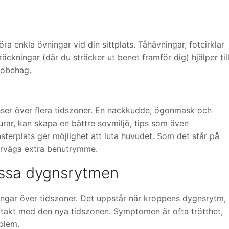
 enkla övningar vid din sittplats. Tåhävningar, fotcirklar
räckningar (där du sträcker ut benet framför dig) hjälper til
 obehag.
 reser över flera tidszoner. En nackkudde, ögonmask och
urar, kan skapa en bättre sovmiljö, tips som även
terplats ger möjlighet att luta huvudet. Som det står på
verväga extra benutrymme.
assa dygnsrytmen
ningar över tidszoner. Det uppstår när kroppens dygnsrytm,
otakt med den nya tidszonen. Symptomen är ofta trötthet,
blem.