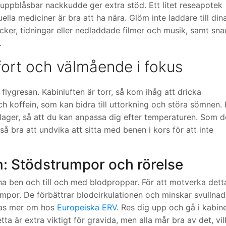
n uppblåsbar nackkudde ger extra stöd. Ett litet reseapotek
lla mediciner är bra att ha nära. Glöm inte laddare till din
cker, tidningar eller nedladdade filmer och musik, samt sna
.
ort och välmående i fokus
flygresan. Kabinluften är torr, så kom ihåg att dricka
h koffein, som kan bidra till uttorkning och störa sömnen. 
 lager, så att du kan anpassa dig efter temperaturen. Som d
 bra att undvika att sitta med benen i kors för att inte
en: Stödstrumpor och rörelse
ullna ben och till och med blodproppar. För att motverka dett
or. De förbättrar blodcirkulationen och minskar svullnad
äsas mer om hos
Europeiska ERV
. Res dig upp och gå i kabin
a är extra viktigt för gravida, men alla mår bra av det, vil