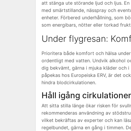
att stänga ute störande ljud och ljus. E
med smärtstillande, nässpray och eventue
enheter. Förbered underhållning, som bö
som energibars, nötter eller torkad frukt
Under flygresan: Komf
Prioritera både komfort och hälsa under 
ordentligt med vatten. Undvik alkohol oc
dig bekvämt, gärna i mjuka kläder och i
påpekas hos Europeiska ERV, är det också
hindra blodcirkulationen.
Håll igång cirkulation
Att sitta stilla länge ökar risken för sv
rekommenderas användning av stödstrump
vilket bekräftas av experter och kan l
regelbundet, gärna en gång i timmen. Dett