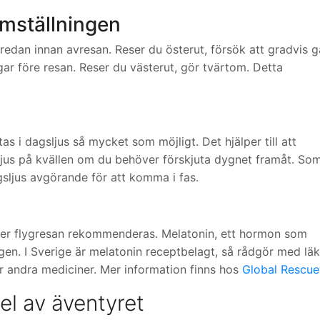
omställningen
redan innan avresan. Reser du österut, försök att gradvis g
gar före resan. Reser du västerut, gör tvärtom. Detta
as i dagsljus så mycket som möjligt. Det hjälper till att
t ljus på kvällen om du behöver förskjuta dygnet framåt. So
gsljus avgörande för att komma i fas.
efter flygresan rekommenderas. Melatonin, ett hormon som
gen. I Sverige är melatonin receptbelagt, så rådgör med lä
ar andra mediciner. Mer information finns hos
Global Rescue
el av äventyret