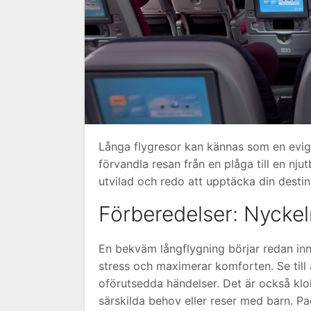
Långa flygresor kan kännas som en evig
förvandla resan från en plåga till en nju
utvilad och redo att upptäcka din destin
Förberedelser: Nyckeln
En bekväm långflygning börjar redan in
stress och maximerar komforten. Se till 
oförutsedda händelser. Det är också klok
särskilda behov eller reser med barn. P