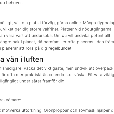
 du behöver.
möjligt, välj din plats i förväg, gärna online. Många flygbola
, vilket ger dig större valfrihet. Platser vid nödutgångarna
an vara värt att undersöka. Om du vill undvika potentiellt
 längre bak i planet, då barnfamiljer ofta placeras i den frä
 planerar att röra på dig regelbundet.
 vän i luften
 smidigare. Packa det viktigaste, men undvik att överpack
r ofta mer praktiskt än en enda stor väska. Förvara vikti
llgängligt under sätet framför dig.
 bekvämare:
tt motverka uttorkning. Öronproppar och sovmask hjälper d