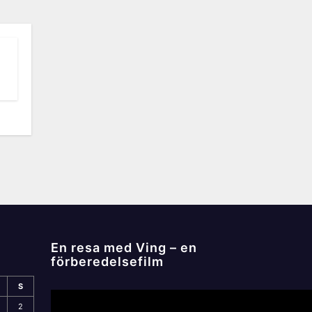
En resa med Ving – en
förberedelsefilm
S
2