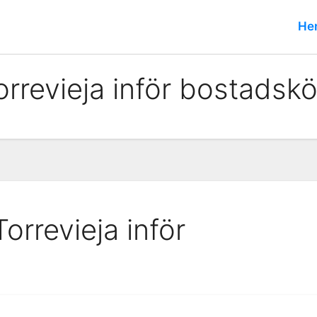
He
orrevieja inför bostadsk
orrevieja inför