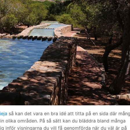
ieja
så kan det vara en bra idé att titta på en sida där mån
a in olika områden. På så sätt kan du bläddra bland många
ig inför visningarna du vill få genomförda när du väl är på