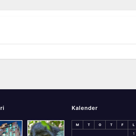
ri
Kalender
M
T
O
T
F
L
1