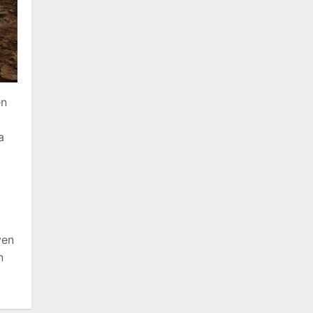
en
a
ven
n