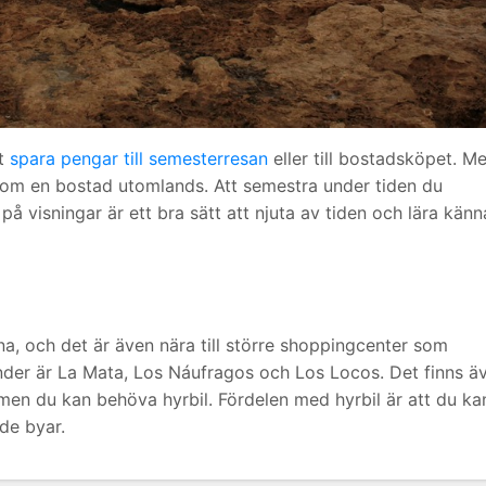
tt
spara pengar till semesterresan
eller till bostadsköpet. M
m om en bostad utomlands. Att semestra under tiden du
 på visningar är ett bra sätt att njuta av tiden och lära känn
a, och det är även nära till större shoppingcenter som
der är La Mata, Los Náufragos och Los Locos. Det finns ä
en du kan behöva hyrbil. Fördelen med hyrbil är att du ka
de byar.