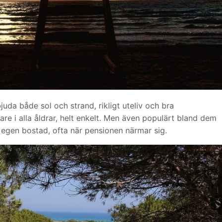
juda både sol och strand, rikligt uteliv och bra
are i alla åldrar, helt enkelt. Men även populärt bland dem
 egen bostad, ofta när pensionen närmar sig.