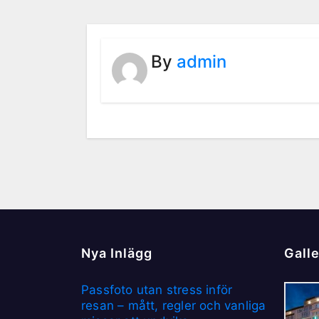
By
admin
Nya Inlägg
Galle
Passfoto utan stress inför
resan – mått, regler och vanliga